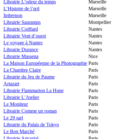
Librairie L’odeur du temps
Marseille
L’Histoire de l’œil
Marseille
Imbernon
Marseille
Librairie Sauramps
Montpellier
Librairie Coiffard
Nantes
Librairie Vent d’ouest
Nantes
Le voyage à Nantes
Nantes
Librairie Durance
Nantes
Librairie Massena
Nice
La Maison Européenne de la Photographie
Paris
La Chambre Claire
Paris
Librairie du Jeu de Paume
Paris
Artazart
Paris
Librairie Flammarion La Hune
Paris
Librairie L’Atelier
Paris
Le Moniteur
Paris
Librairie Comme un roman
Paris
Le 29 sarl
Paris
Librairie du Palais de Tokyo
Paris
Le Bon Marché
Paris
Librairie Artcurial
Paris