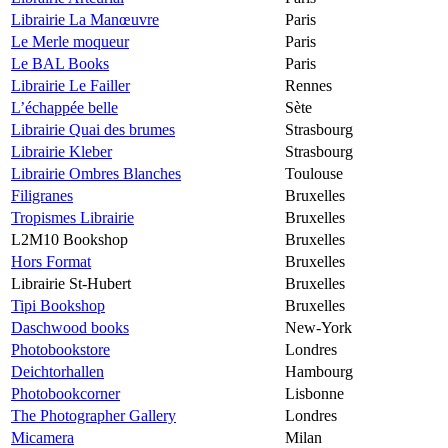
Librairie La Manœuvre
Paris
Le Merle moqueur
Paris
Le BAL Books
Paris
Librairie Le Failler
Rennes
L’échappée belle
Sète
Librairie Quai des brumes
Strasbourg
Librairie Kleber
Strasbourg
Librairie Ombres Blanches
Toulouse
Filigranes
Bruxelles
Tropismes Librairie
Bruxelles
L2M10 Bookshop
Bruxelles
Hors Format
Bruxelles
Librairie St-Hubert
Bruxelles
Tipi Bookshop
Bruxelles
Daschwood books
New-York
Photobookstore
Londres
Deichtorhallen
Hambourg
Photobookcorner
Lisbonne
The Photographer Gallery
Londres
Micamera
Milan