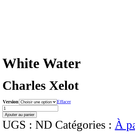
White Water
Charles Xelot
Version
Effacer
quantité
de
Ajouter au panier
White
UGS :
ND
Catégories :
À pa
Water