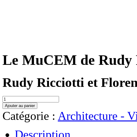
Le MuCEM de Rudy R
Rudy Ricciotti et Flore
quantité
de
Ajouter au panier
Le
Catégorie :
Architecture - V
MuCEM
de
Rudy
Description
Ricciotti