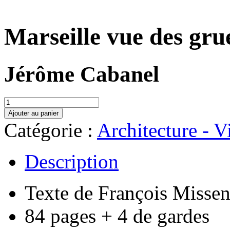
Marseille vue des gru
Jérôme Cabanel
quantité
de
Ajouter au panier
Marseille
Catégorie :
Architecture - V
vue
des
grues
Description
Texte de François Misse
84 pages + 4 de gardes