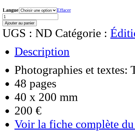
Langue
Effacer
quantité
de
Ajouter au panier
How
UGS :
ND
Catégorie :
Éditi
to
be
a
Description
photographer
–
Édition
spéciale
Photographies et textes
48 pages
40 x 200 mm
200 €
Voir la fiche complète du