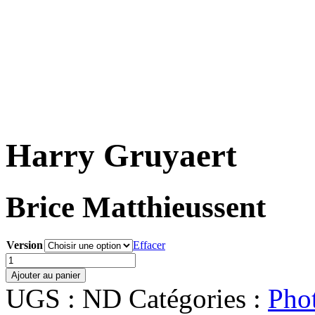
Harry Gruyaert
Brice Matthieussent
Version
Effacer
quantité
de
Ajouter au panier
Harry
UGS :
ND
Catégories :
Pho
Gruyaert