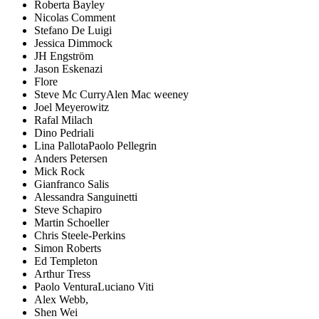
Roberta Bayley
Nicolas Comment
Stefano De Luigi
Jessica Dimmock
JH Engström
Jason Eskenazi
Flore
Steve Mc CurryAlen Mac weeney
Joel Meyerowitz
Rafal Milach
Dino Pedriali
Lina PallotaPaolo Pellegrin
Anders Petersen
Mick Rock
Gianfranco Salis
Alessandra Sanguinetti
Steve Schapiro
Martin Schoeller
Chris Steele-Perkins
Simon Roberts
Ed Templeton
Arthur Tress
Paolo VenturaLuciano Viti
Alex Webb,
Shen Wei