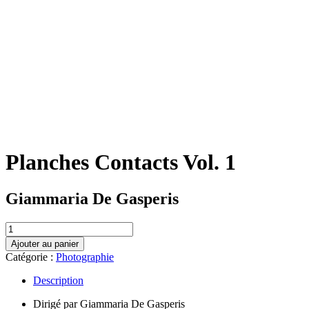
Planches Contacts Vol. 1
Giammaria De Gasperis
quantité
de
Ajouter au panier
Planches
Catégorie :
Photographie
Contacts
Vol.
Description
1
Dirigé par Giammaria De Gasperis