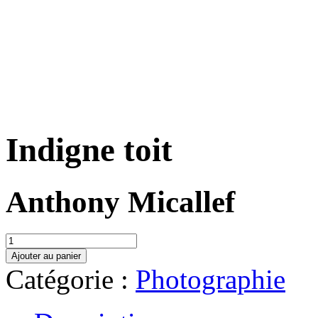
Indigne toit
Anthony Micallef
quantité
de
Ajouter au panier
Indigne
Catégorie :
Photographie
toit