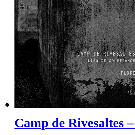
produit
Camp de Rivesaltes –