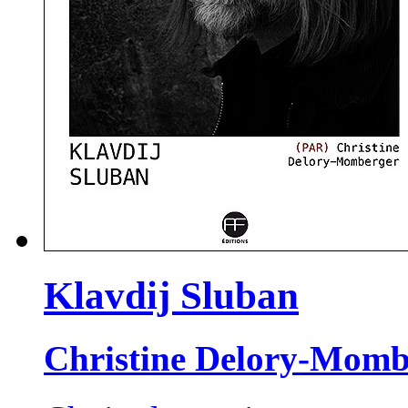
Klavdij Sluban
Christine Delory-Momb
Ce