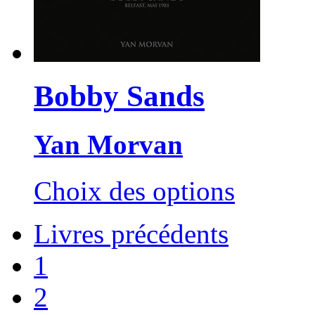
Bobby Sands
Yan Morvan
Ce
Choix des options
produit
a
plusieurs
Livres précédents
variations.
Les
1
options
peuvent
être
2
choisies
sur