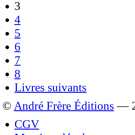
3
la
page
du
4
produit
5
6
7
8
Livres suivants
©
André Frère Éditions
— 2
CGV